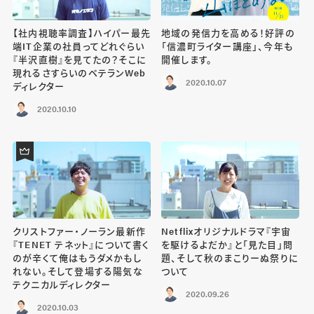
【社内視聴率調査】ハイパー最先
地域の発信力を高める！好評の
端IT企業の社員ってどれぐらい
「信濃町ライター講座」、今年も
『半沢直樹』を見てたの？そこに
開催します。
現れるさすらいのベテランWeb
2020.10.07
ディレクター
2020.10.10
クリストファー・ノーラン最新作
Netflixオリジナルドラマ『宇宙
『TENET テネット』について書く
を駆けるよだか』と「見た目」問
のが辛くて俺はもうダメかもし
題、そして秋のまこりーぬ祭りに
れない。そして登場する陽気な
ついて
テクニカルディレクター
2020.09.26
2020.10.03