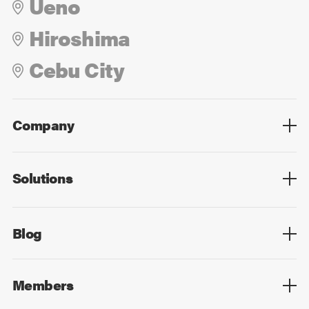
Ueno
Hiroshima
Cebu City
Company
Overview
Culture
Leadership
Solutions
Overview
Technology
Design
Digital Marketing
Strategy&Consulting
Digital Education
Blog
Blog List
Members
Members List