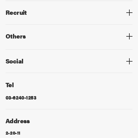
Recruit
Top
Mid Career
New Graduates
Others
Privacy Policy
Cookie Policy
Information Security
Sitemap
Advertising
Mail Magazine
Contact
Social
Facebook
X
Tel
03-6240-1253
Address
2-20-11