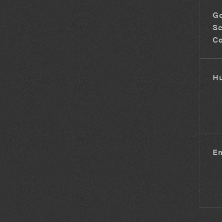
G
Se
Co
H
E