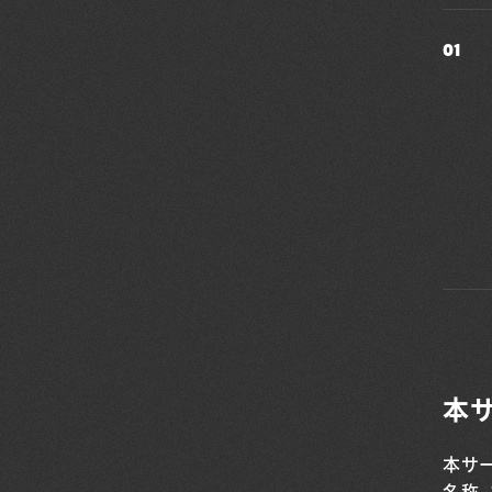
01
本サ
本サー
名称