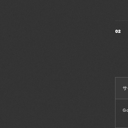
02
サ
G