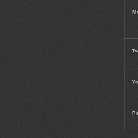
M
Tw
Ya
Pi