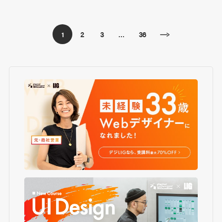
2
3
36
1
…