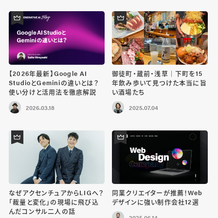
【2026年最新】Google AI
御徒町・蔵前・浅草｜下町を15
StudioとGeminiの違いとは？
年飲み歩いて見つけた本当に旨
使い分けと活用法を徹底解説
い酒場たち
2026.03.18
2025.07.04
なぜアクセンチュアからLIGへ？
同業クリエイターが推薦！Web
「裁量と変化」の現場に飛び込
デザインに強い制作会社12選
んだコンサル二人の話
2025.06.14