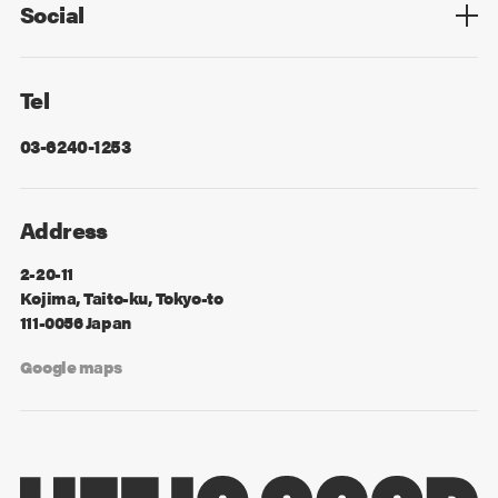
Social
Facebook
X
Tel
03-6240-1253
Address
2-20-11
Kojima, Taito-ku, Tokyo-to
111-0056 Japan
Google maps