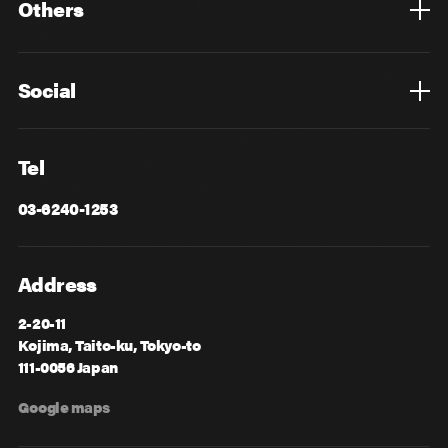
Others
Privacy Policy
Cookie Policy
Information Security
Sitemap
Advertising
Mail Magazine
Contact
Social
Facebook
X
Tel
03-6240-1253
Address
2-20-11
Kojima, Taito-ku, Tokyo-to
111-0056 Japan
Google maps