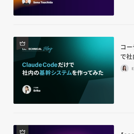
コー
で社
E