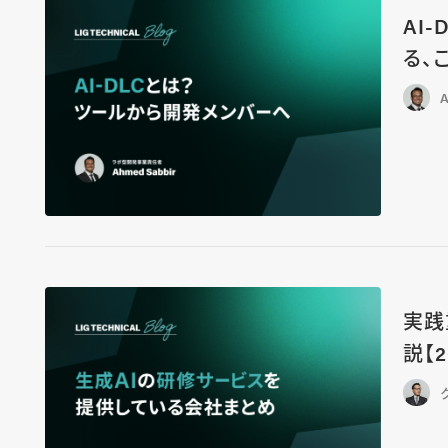
AI
る、
A
実践
説【2