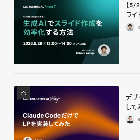
【5
ライ
K
デザ
して
S