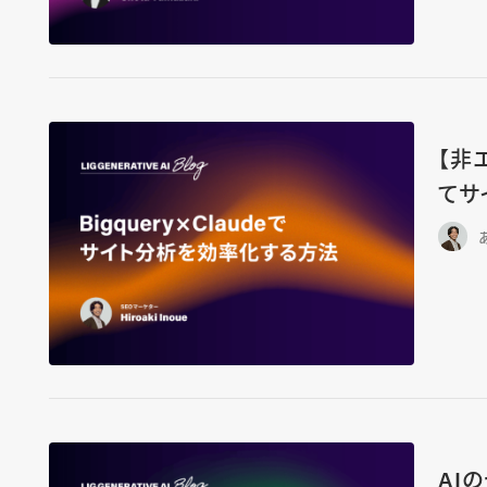
【非
てサ
AI