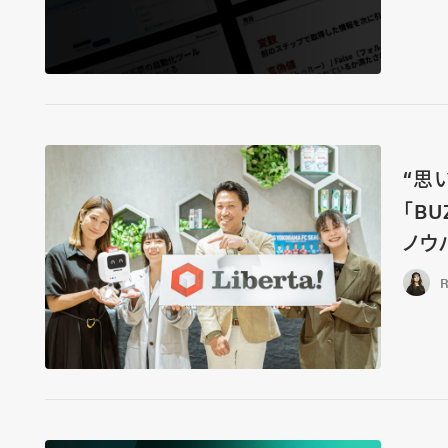
“思
「B
ノウ
R