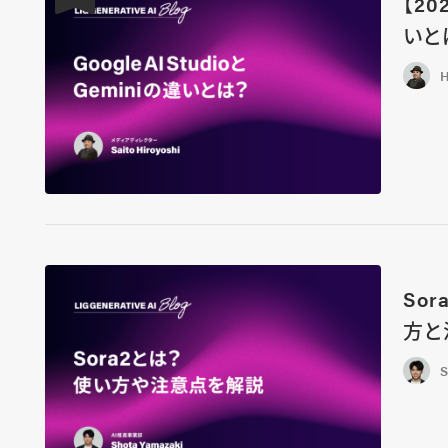
【20
いと
H
Sor
方と
S