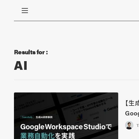
Results for :
AI
【生
Goo
T