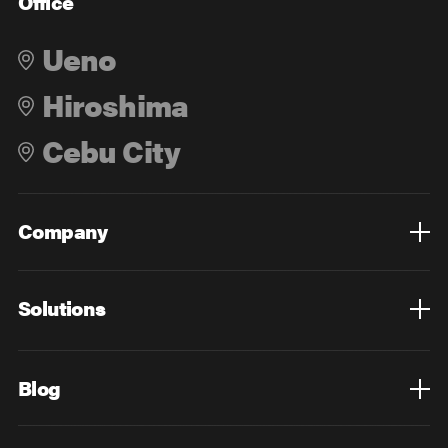
Office
Ueno
Hiroshima
Cebu City
Company
Overview
Culture
Leadership
Solutions
Overview
Technology
Design
Digital Marketing
Strategy&Consulting
Digital Education
Blog
Blog List