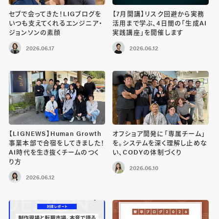
セブで会ってきた！LIGブログを
【7月開講】リスク回避から実務
いつも支えてくれるエンジニア・
活用まで学ぶ、4日間の「生成AI
ジョンソンの素顔
実践講座」を開催します
2026.06.17
2026.06.12
【LIGNEWS】Human Growth
オフショア開発に「専属チーム」
事業本部で合宿をしてきました！
を。システムを深く理解し止めな
AI時代を生き抜くチームのつく
い、CODYの体制づくり
り方
2026.06.10
2026.06.12