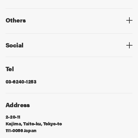
Top
Mid Career
New Graduates
Others
Privacy Policy
Cookie Policy
Information Security
Sitemap
Advertising
Mail Magazine
Contact
Social
Facebook
X
Tel
03-6240-1253
Address
2-20-11
Kojima, Taito-ku, Tokyo-to
111-0056 Japan