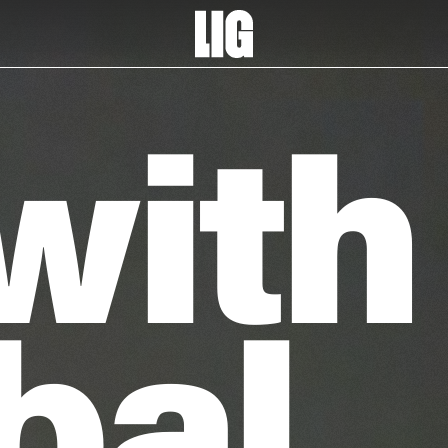
with
bal