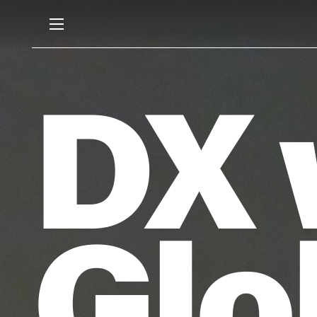
DX 
Glo