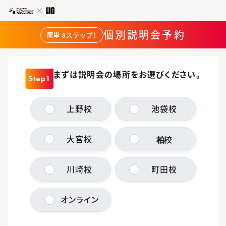
個別説明会予約
3ステップ！
簡単
まずは説明会の場所をお選びください。
上野校
池袋校
柏
大宮校
校
川崎校
町田校
オンライン