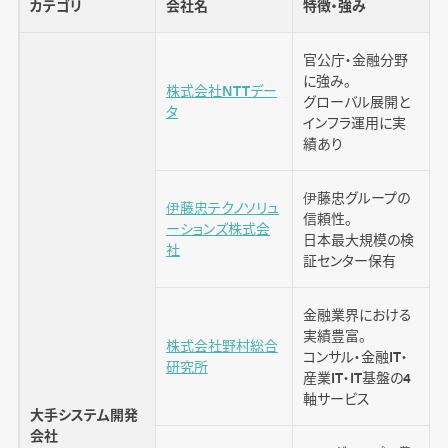
カテゴリ
会社名
特徴・強み
株式会社ハイブリッドテクノロジーズ
インディビジュアルシステムズ株式会社
官公庁・金融分野
に強み。
株式会社NTTデー
グローバル展開と
タ
インフラ運用に実
ローコード・ノーコードに強いシステム開発会
績あり
社
シースリーレーヴ株式会社
伊藤忠グループの
伊藤忠テクノソリュ
信頼性。
株式会社アイエンター
ーションズ株式会
日本最大規模の検
社
BOLT（株式会社FUNREPEAT）
証センター保有
株式会社Walkers
金融業界における
実績豊富。
株式会社野村総合
コンサル・金融IT・
研究所
AWSの導入・活用に強いシステム開発会社
産業IT・IT基盤の4
軸サービス
KDDIアイレット株式会社
大手システム開発
会社
クラスメソッド株式会社