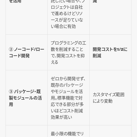
を活用
託したい場合や、プ
減
ロジェクトは自社
で進めるけどリソ
ースが足りていな
い場合に有効
プログラミングの工
② ノーコード/ロー
数を削減すること
開発コストを1/2に
コード開発
で、開発コストを抑
削減
える
ゼロから開発せず、
既存のパッケージ
③ パッケージ・既
やモジュールを活
カスタマイズ範囲
製モジュールの活
用。標準機能で対
により変動
用
応できる部分が多
いほどコスト削減
効果が高い
最小限の機能でリ