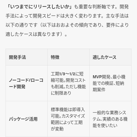
「いつまでにリリースしたいか」
も重要な判断軸です。開発
手法によって開発スピードは大きく変わります。主な手法は
以下の通りです（以下はおおよその傾向であり、要件により
適したケースは異なります）。
開発手法
特徴
適したケース
工期1/3〜1/2に短
MVP開発、最小機
ノーコード/ローコ
縮可能。開発コスト
能での検証、短納
ード開発
も削減。ただし機能
期案件
に制限あり
標準機能は即導入
一般的な業務シス
可能。カスタマイズ
パッケージ活用
テム、実績のある機
範囲によって工期
能を使いたい
が変動