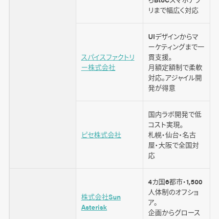
リまで幅広く対応
UIデザインからマ
ーケティングまで一
スパイスファクトリ
貫支援。
/
ー株式会社
月額定額制で柔軟
対応。アジャイル開
発が得意
国内ラボ開発で低
コスト実現。
ピセ株式会社
札幌・仙台・名古
屋・大阪で全国対
応
4カ国6都市・1,500
人体制のオフショ
株式会社Sun
ア。
Asterisk
企画からグロース