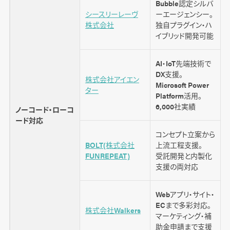
Bubble認定シルバ
シースリーレーヴ
ーエージェンシー。
(
株式会社
独自プラグイン・ハ
F
イブリッド開発可能
AI・IoT先端技術で
DX支援。
株式会社アイエン
Microsoft Power
ター
Platform活用。
6,000社実績
ノーコード・ローコ
ード対応
コンセプト立案から
BOLT(株式会社
上流工程支援。
(
FUNREPEAT)
受託開発と内製化
支援の両対応
Webアプリ・サイト・
ECまで多彩対応。
株式会社Walkers
マーケティング・補
助金申請まで支援