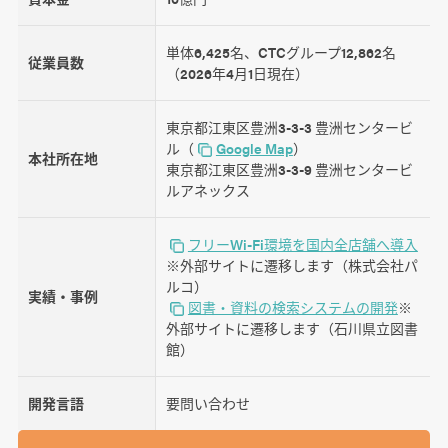
単体6,425名、CTCグループ12,862名
従業員数
（2026年4月1日現在）
東京都江東区豊洲3-3-3 豊洲センタービ
ル（
Google Map
）
本社所在地
東京都江東区豊洲3-3-9 豊洲センタービ
ルアネックス
フリーWi-Fi環境を国内全店舗へ導入
※外部サイトに遷移します（株式会社パ
ルコ）
実績・事例
図書・資料の検索システムの開発
※
外部サイトに遷移します（石川県立図書
館）
開発言語
要問い合わせ