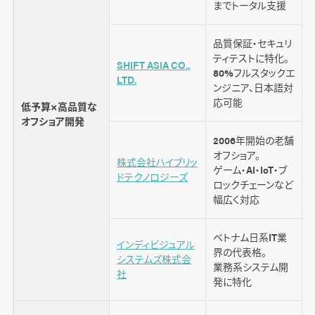
までトータル支援
品質保証・セキュリ
ティテストに特化。
SHIFT ASIA CO.,
80%フルスタックエ
LTD.
ンジニア、日本語対
応可能
低予算×高品質な
オフショア開発
2006年開始の老舗
オフショア。
株式会社ハイブリッ
ゲーム・AI・IoT・ブ
ー
ドテクノロジーズ
ロックチェーンなど
幅広く対応
ベトナム日系IT業
インディビジュアル
界の代表格。
システムズ株式会
業務系システム開
社
発に特化