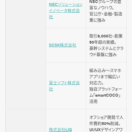
NECグループの豊
NECソリューション
富なノウハウ。
イノベータ株式会
官公庁・金融・製造
社
業に強み
その他のシステム開発会社を探す
取引8,000社・創業
50年超の実績。
システム開発の費用相場と費用を抑えるポイン
SCSK株式会社
基幹システムとクラ
ト
ウド基盤に強み
組み込み～スマホ
システム開発プロジェクトでよくある失敗と対
アプリまで幅広い
策
富士ソフト株式会
対応力。
社
独自プラットフォー
依頼したシステムが納品されない
ム「smartCOCO」
期日通りにプロジェクトが進行しない
活用
開発費用があとから膨らむ
オフショア開発で人
ベンダーロックインに陥る
件費約50%削減。
株式会社LIG
UI/UXデザインアワ
＋α 「依頼側の要件が曖昧」は失敗のもと