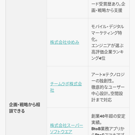
ード受賞歴あり。企
画・戦略から支援
システム開発に関するよくある質問
モバイル・デジタル
マーケティング特
開発における請負契約と準委任契約との違い
化。
は？
株式会社ゆめみ
エンジニアが選ぶ
高評価企業ランキ
SESやSIer、ラボ型開発との違いは？
ング4位
システム開発の工程は？
アート×テクノロジ
ーの独創性。
チームラボ株式会
まとめ
徹底的なユーザー
社
中心設計。空間設
計まで対応
企画・戦略から相
談できる
創業40年超の安定
実績。
株式会社スーパー
BtoB業務アプリか
ソフトウエア
らBtoCスマホアプ