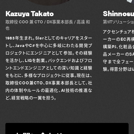
Kazuya Takato
Shinnosu
取締役 COO 兼 CTO / DX事業本部長 / 高遠 和
第1ITソリューシ
也
アクセンチュア
1983年生まれ。SIerとしてのキャリアをスター
ーカーのEC再構
トし、JavaやC#を中心に多岐にわたる開発プ
構築PJ、化粧品
ロジェクトにエンジニアとして参加。その経験
品メーカーのS
を活かし、LIGを創業。バックエンドおよびフロ
守まで全フェー
ントエンドエンジニアとしての深い知識と経験
験。得意分野はU
をもとに、多様なプロジェクトに従事。現在は、
取締役COO兼CTO、DX事業本部長として、社
内の体制やルールの最適化、AI技術の推進な
ど、経営戦略の一翼を担う。