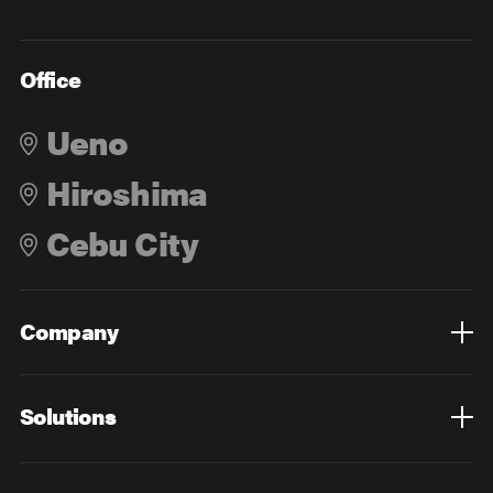
Office
Ueno
Hiroshima
Cebu City
Company
Overview
Culture
Leadership
Solutions
Overview
Technology
Design
Digital Marketing
Strategy&Consulting
Digital Education