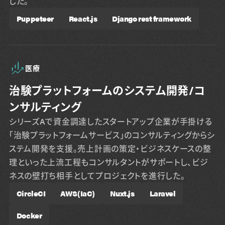
した。
Puppeteer
React.js
Django rest framework
医療
治験プラットフォームのシステム開発/コ
ンサルティング
シリーズAで資金調達したスタートアップ企業が手掛ける
「治験プラットフォームサービス」のコンサルティングからシ
ステム開発を支援。売上計画の策定・ビジネスケースの整
理といった上流工程もコンサルタントがサポートし、ビジ
ネスの壁打ち相手としてプロジェクトを進行した。
CircleCI
AWS(IaC)
Nuxt.js
Laravel
Docker