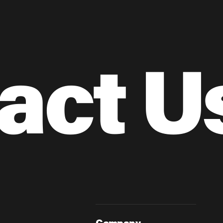
act U
Company