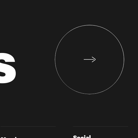
s
Social