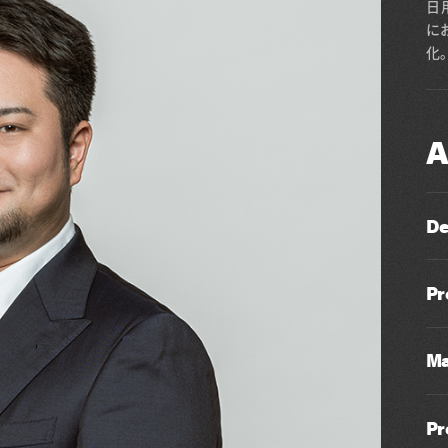
日
に
化
A
De
Pr
Ma
Pr