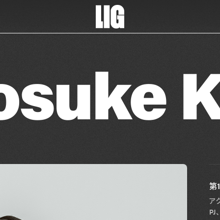
osuke K
第
ア
P