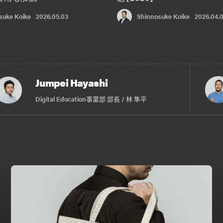
suke Koike
2026.05.03
Shinnosuke Koike
2026.04.
Jumpei Hayashi
Digital Education事業部 部長 / 林 隼平