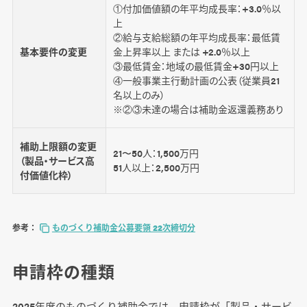
①付加価値額の年平均成長率：+3.0％以
上
②給与支給総額の年平均成長率：最低賃
基本要件の変更
金上昇率以上 または +2.0％以上
③最低賃金：地域の最低賃金+30円以上
④一般事業主行動計画の公表（従業員21
名以上のみ）
※②③未達の場合は補助金返還義務あり
補助上限額の変更
21〜50人：1,500万円
（製品・サービス高
51人以上：2,500万円
付価値化枠）
参考：
ものづくり補助金公募要領 22次締切分
申請枠の種類
2025年度のものづくり補助金では、申請枠が「製品・サービ