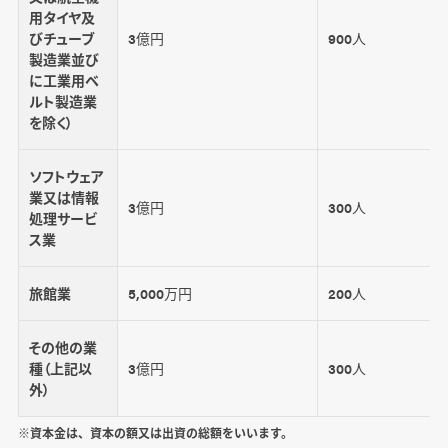
用タイヤ及
びチューブ
3億円
900人
製造業並び
に工業用ベ
ルト製造業
を除く）
ソフトウェア
業又は情報
3億円
300人
処理サービ
ス業
旅館業
5,000万円
200人
その他の業
種（上記以
3億円
300人
外）
※資本金は、資本の額又は出資の総額をいいます。