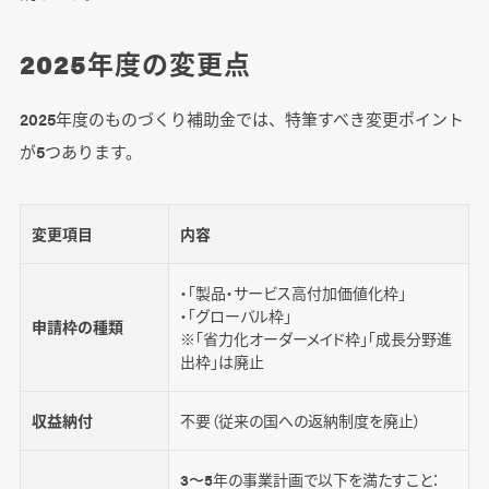
2025年度の変更点
2025年度のものづくり補助金では、特筆すべき変更ポイント
が5つあります。
変更項目
内容
・「製品・サービス高付加価値化枠」
・「グローバル枠」
申請枠の種類
※「省力化オーダーメイド枠」「成長分野進
出枠」は廃止
収益納付
不要（従来の国への返納制度を廃止）
3〜5年の事業計画で以下を満たすこと：