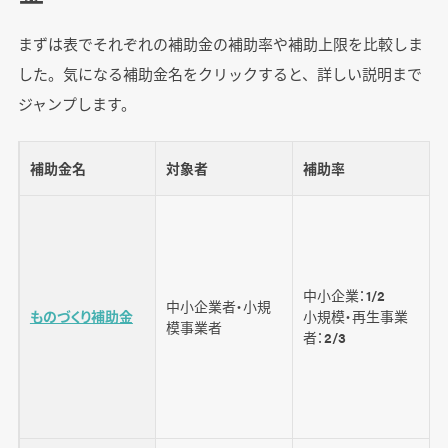
2025年度の変更点（令和7年9月5日拡充）
まずは表でそれぞれの補助金の補助率や補助上限を比較しま
補助対象者
した。気になる補助金名をクリックすると、詳しい説明まで
ジャンプします。
補助率と補助上限
申請手続きと最新スケジュール
補助金名
対象者
補助率
システム開発で補助金や助成金を申請する際の
注意点
申請と審査に手間がかかる
中小企業：1/2
中小企業者・小規
補助事業実施期間外に発生した経費は対象外と
ものづくり補助金
小規模・再生事業
模事業者
者：2/3
なる
後払いである