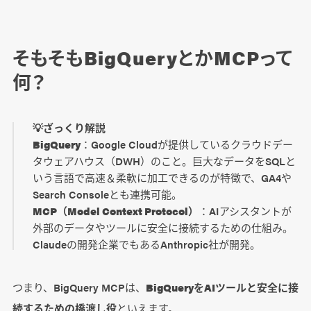
実際にサイトを分析してみよう
そもそもBigQueryとかMCPって
🔰 1.数値状況の確認
何？
📊 2.データをもとに分析する
🚀 3.分析結果から改善案を出す
💡ざっくり解説
💡 より良い回答を得るコツ
BigQuery
：Google Cloudが提供しているクラウドデー
タウェアハウス（DWH）のこと。巨大なデータをSQLと
いう言語で高速＆柔軟に加工できるのが特徴で、GA4や
よくある質問
Search Consoleとも連携可能。
Q.「BigQuery が表示されない」または
MCP（Model Context Protocol）
：AIアシスタントが
Claudeを表示したらエラーになった
外部のデータやツールに安全に接続するための仕組み。
Claudeの開発企業でもあるAnthropic社が開発。
Q.「テーブル/データが見つからない」と言わ
れた
つまり、BigQuery MCPは、
BigQueryをAIツールと安全に接
Q.分析中にエラーが多発する
続するための橋渡し役
といえます。