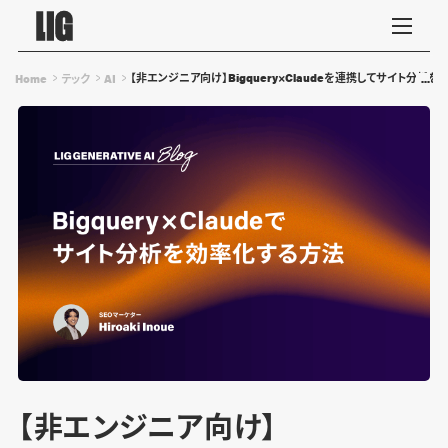
【非エンジニア向け】Bigquery×Claudeを連携してサイト分析
Home
テック
AI
【非エンジニア向け】