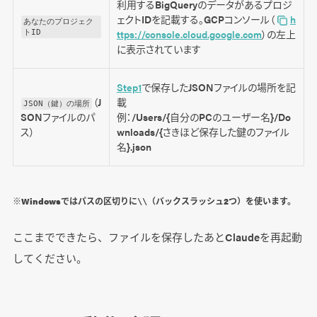
利用するBigQueryのデータがあるプロジ
ェクトIDを記載する。GCPコンソール（
h
あなたのプロジェク
ttps://console.cloud.google.com
）の左上
トID
に表示されています
Step1
で保存したJSONファイルの場所を記
（J
載
JSON（鍵）の場所
例：/Users/{自分のPCのユーザー名}/Do
SONファイルのパ
wnloads/{さきほど保存した鍵のファイル
ス）
名}.json
※Windowsではパスの区切りに
（バックスラッシュ2つ）を使います。
\\
ここまでできたら、ファイルを保存したあとClaudeを再起動
してください。