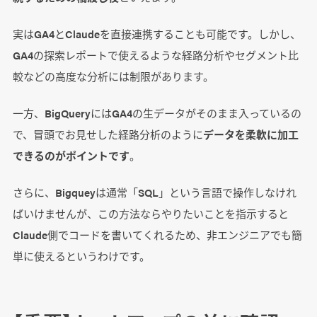
Q.セキュリティは大丈夫なの？
実はGA4とClaudeを直接連携することも可能です。しかし、
GA4の探索レポートで使えるような経路分析やセグメント比
まとめ
較などの高度な分析には制限があります。
他にもLIGブログの生成AI活用術を公開しま
す！
一方、BigQueryにはGA4の生データがそのまま入っているの
で、冒頭でお見せした経路分析のように
データを柔軟に加工
できるのがポイントです
。
さらに、Bigqueyは通常「SQL」という言語で操作しなけれ
ばいけませんが、この方法ならやりたいことを指示すると
Claude側でコードを書いてくれるため、非エンジニアでも簡
単に使えるというわけです。