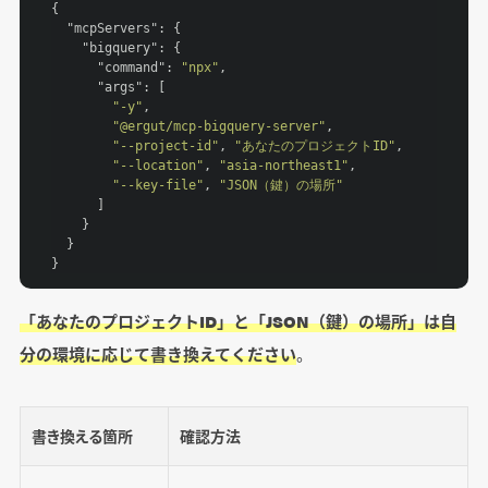
{

"mcpServers"
: {

"bigquery"
: {

"command"
: 
"npx"
,

"args"
: [

"-y"
,

"@ergut/mcp-bigquery-server"
,

"--project-id"
, 
"あなたのプロジェクトID"
,

"--location"
, 
"asia-northeast1"
,

"--key-file"
, 
"JSON（鍵）の場所"
      ]

    }

  }

「あなたのプロジェクトID」と「JSON（鍵）の場所」は自
分の環境に応じて書き換えてください
。
書き換える箇所
確認方法