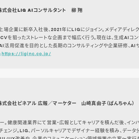
株式会社LIG AIコンサルタント 柳 翔
系上場企業に新卒入社後、2021年にLIGにジョイン。メディアディレ
CVを狙ったストレートな企画まで幅広く行う。現在は、生成AIコン
AI活用促進を目的とした長期のコンサルティングや企業研修、AI
https://liginc.co.jp/
株式会社ピネアル 広報／マーケター 山崎真由子（ぱんちゃん）
ナー。健康関連業界にて営業・広報としてキャリアを積んだ後、イン
チェンジ。LIG、パーソルキャリアでデザイナー経験を積み、データ
のUI/UX改善や、企業のコミュニケーション領域施策の立案〜実行