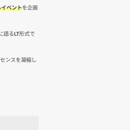
るイベント
を企画
語るLT形式で
ッセンスを凝縮し
。