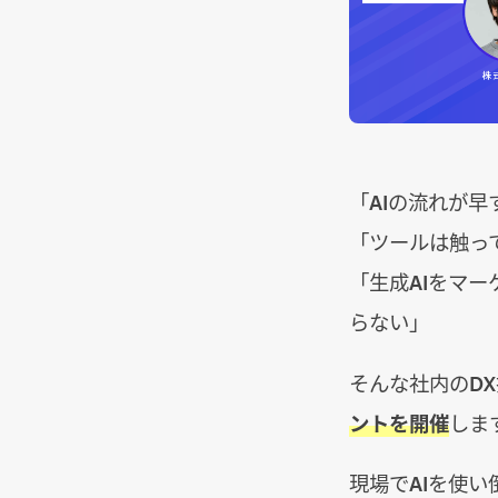
「AIの流れが
「ツールは触っ
「生成AIをマ
らない」
そんな社内のD
ントを開催
しま
現場でAIを使