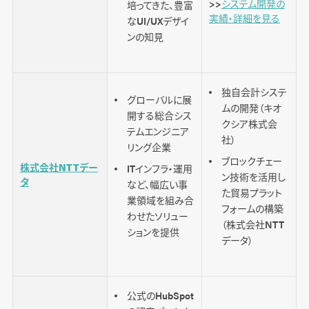
>>
システム開発の
培ってきた、豊富
実績・詳細を見る
なUI/UXデザイ
ンの知見
独自会計システ
グローバルに展
ムの開発（キオ
開する総合シス
クシア株式会
テムエンジニア
社）
リング企業
ブロックチェー
株式会社NTTデー
ITインフラ・運用
ン技術を活用し
タ
など、幅広い事
た貿易プラット
業領域を組み合
フォームの構築
わせたソリュー
（株式会社NTT
ションを提供
データ）
公式のHubSpot