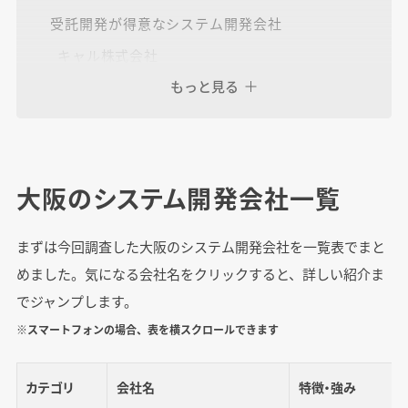
受託開発が得意なシステム開発会社
キャル株式会社
もっと見る
株式会社エンプレイ
株式会社PPFパートナーズ
大阪のシステム開発会社一覧
保守・運用を任せられるシステム開発会社
株式会社インタークエスト
まずは今回調査した大阪のシステム開発会社を一覧表でまと
株式会社ウィズテクノロジー
めました。気になる会社名をクリックすると、詳しい紹介ま
協和テクノロジィズ株式会社
でジャンプします。
株式会社エンプレイ
※スマートフォンの場合、表を横スクロールできます
コアース株式会社
株式会社ジェイテック
カテゴリ
会社名
特徴・強み