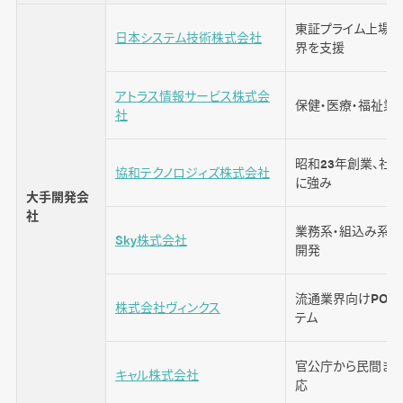
東証プライム上場、
日本システム技術株式会社
システム開発会社の選び方【4つのポイント】
界を支援
1. プロジェクトの要件を整理する
アトラス情報サービス株式会
保健・医療・福祉業
2. 外部パートナーに求める範囲を明確にする
社
3. 実績ベースで候補を絞る
昭和23年創業、社
4. 複数の会社から見積もりをもらう
協和テクノロジィズ株式会社
に強み
大手開発会
社
業務系・組込み系ソ
Sky株式会社
システム開発プロジェクトでよくある失敗と対
開発
策
流通業界向けPOS
依頼したシステムが納品されない
株式会社ヴィンクス
テム
期日通りにプロジェクトが進行しない
開発費用があとから膨らむ
官公庁から民間ま
キャル株式会社
応
ベンダーロックインに陥る