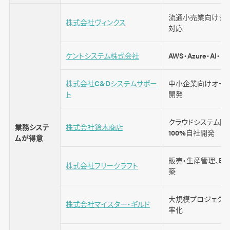
＋α 「依頼側の要件が曖昧」は失敗のもと
流通小売業向けシ
株式会社ヴィンクス
対応
システム開発の費用相場と費用を抑えるポイン
ケントシステム株式会社
AWS・Azure・AI・
ト
株式会社C&Dシステムサポー
中小企業向けオーダ
ト
開発
さいごに
クラウドシステム開
業務システ
株式会社鈴木商店
100%自社開発
ムが得意
販売・生産管理、EC
株式会社フリークラフト
築
大規模プロジェクト
株式会社マイスター・ギルド
率化