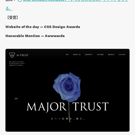
る。
【受賞】
Website of the day — CSS Design Awards
Honorable Mention — Awwwards