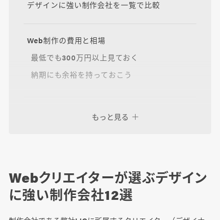
デザインに強い制作会社を一覧で比較
Web制作の費用と相場
最低でも300万円以上見ておく
納期にも余裕を持っておこう
デザインに強い制作会社を選ぶ上での注意点
もっと見る
依頼したい内容に近い実績があるか
各社の得意なデザイン領域を確認する
コンペを受け付けていない可能性あり
Webクリエイターが選ぶデザイン
に強い制作会社12選
そもそも「デザインに強い」ってなんだろう？