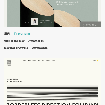
出典：
MOHEIM
Site of the Day — Awwwards
Developer Award — Awwwards