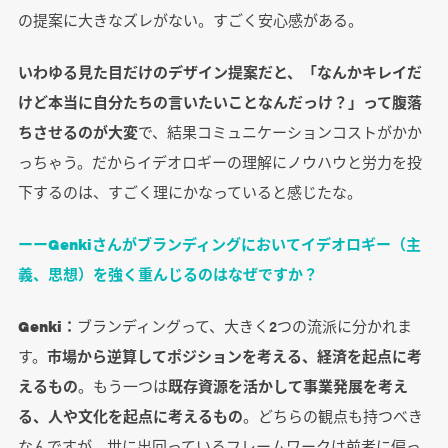
の提案に大きなズレがない。すごく安心感がある。
いわゆる見た目だけのデザイン提案だと、「なんかキレイだ
けど本当に自分たちの言いたいことなんだっけ？」って腹落
ちさせるのが大変
で、結果コミュニケーションコストがかか
っちゃう。だからイデオロギーの理解にノウハウと労力を投
下するのは、すごく理にかなっていると感じたな。
ーーGenkiさんがブランディングにおいてイデオロギー（主
義、思想）を強く重んじるのはなぜですか？
Genki：
ブランディングって、大きく2つの流派に分かれま
す。
市場から逆算してポジションを考える、経済を起点に考
えるもの
。もう一つは
既存資源を活かして事業発展を考え
る、人や文化を起点に考えるもの
。どちらの観点も持つべき
なんですが、世に出回っているフレームワークは前者に偏っ