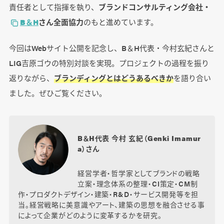
責任者として指揮を執り、
ブランドコンサルティング会社・
B＆H
さん全面協力
のもと進めています。
今回はWebサイト公開を記念し、B＆H代表・今村玄紀さんと
LIG吉原ゴウの特別対談を実現。プロジェクトの過程を振り
返りながら、
ブランディングとはどうあるべきか
を語り合い
ました。ぜひご覧ください。
B＆H代表 今村 玄紀（Genki Imamur
a）さん
経営学者・哲学家としてブランドの戦略
立案・理念体系の整理・CI策定・CM制
作・プロダクトデザイン・建築・R&D・サービス開発等を担
当。経営戦略に美意識やアート、建築の思想を融合させる事
によって企業がどのように変革するかを研究。