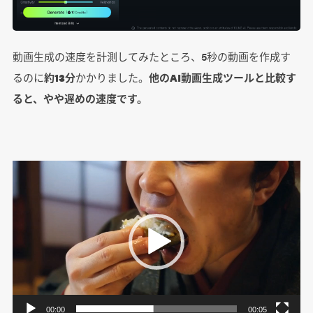
動画生成の速度を計測してみたところ、5秒の動画を作成す
るのに
約13分
かかりました。
他のAI動画生成ツールと比較す
ると、やや遅めの速度です。
動
画
プ
レ
ー
ヤ
ー
00:00
00:05