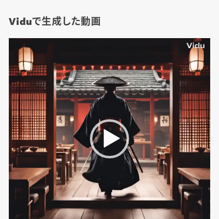
Viduで生成した動画
動
画
プ
レ
ー
ヤ
ー