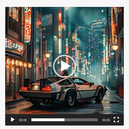
動
画
プ
レ
ー
ヤ
ー
00:00
00:05