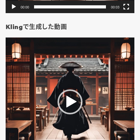
00:00
00:03
Klingで生成した動画
動
画
プ
レ
ー
ヤ
ー