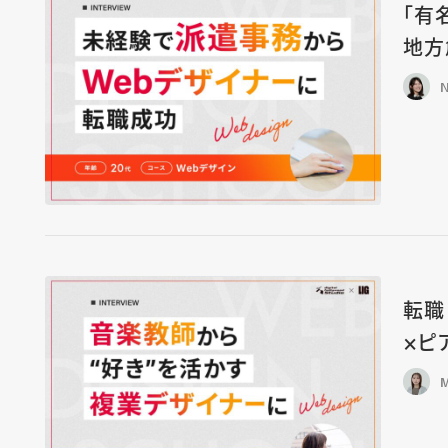
「有
地方
N
転職
×ピ
M