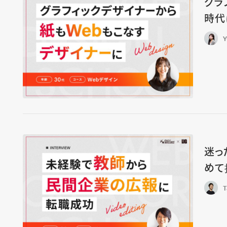
グラ
時代
Y
迷っ
めて
T