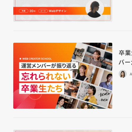
卒業
バー
A