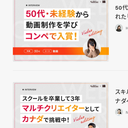
50
れた
H
スキ
ナダ
N