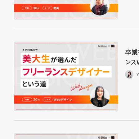
卒業
ンス
Y