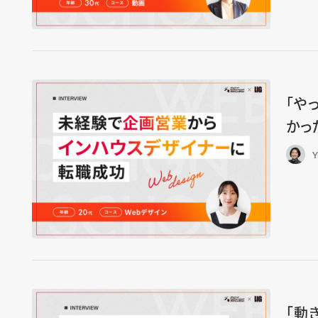
「や
かっ
Y
「動