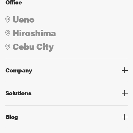
Office
Ueno
Hiroshima
Cebu City
Company
Overview
Culture
Leadership
Solutions
Overview
Technology
Design
Digital Marketing
Strategy&Consulting
Digital Education
Blog
Blog List