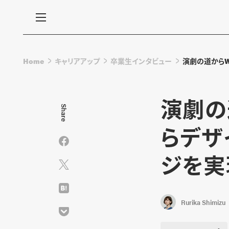
Home
キャリアアップ
卒業生インタビュー
演劇の道からW
演劇の
Share
らデザ
ジを実
Rurika Shimizu