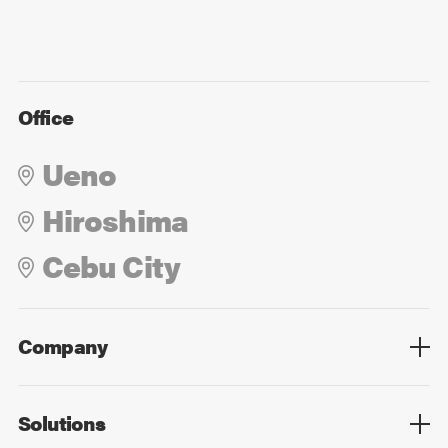
Office
Ueno
Hiroshima
Cebu City
Company
Overview
Culture
Leadership
Solutions