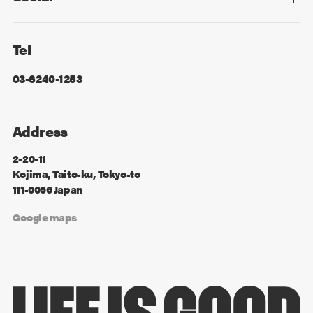
Facebook
X
Tel
03-6240-1253
Address
2-20-11
Kojima, Taito-ku, Tokyo-to
111-0056 Japan
Google maps