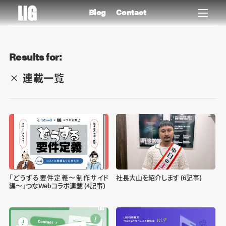
Blog
Contact
Results for:
連載一覧
「どうする要件定義〜制作サイド
社長大山を紹介します (6記事)
編〜」つなWebコラボ連載 (4記事)