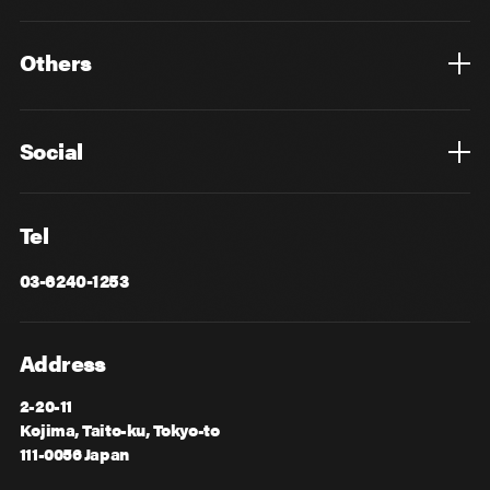
Top
Mid Career
New Graduates
Others
Privacy Policy
Cookie Policy
Information Security
Sitemap
Advertising
Mail Magazine
Contact
Social
Facebook
X
Tel
03-6240-1253
Address
2-20-11
Kojima, Taito-ku, Tokyo-to
111-0056 Japan