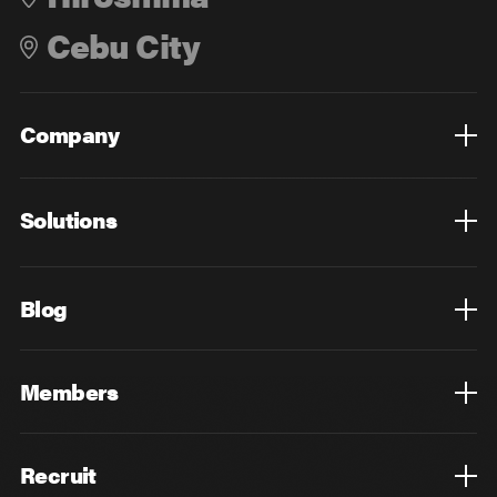
Cebu City
Company
Overview
Culture
Leadership
Solutions
Overview
Technology
Design
Digital Marketing
Strategy&Consulting
Digital Education
Blog
Blog List
Members
Members List
Recruit