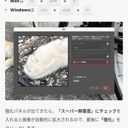
Mac
は
+
+
⌘
shift
D
Windows
は
+
+
Ctrl
shift
D
強化パネルが出てきたら、
「スーパー解像度」にチェック
を
入れると画像が自動的に拡大されるので、最後に
「強化」
を
クリックします。