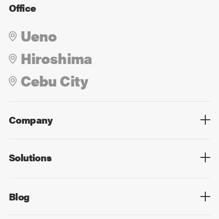
Office
Ueno
Hiroshima
Cebu City
Company
Overview
Culture
Leadership
Solutions
Overview
Technology
Design
Digital Marketing
Strategy&Consulting
Digital Education
Blog
Blog List