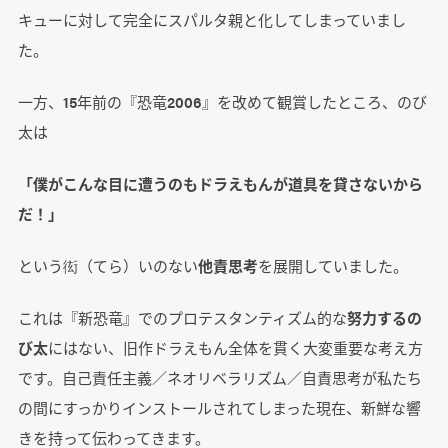
キューに対して完全にスパルタ親と化してしまっていまし
た。
一方、15年前の『恐竜2006』を改めて観賞したところ、のび
太は
「僕がこんな目に遭うのもドラえもんが道具を貸さないから
だ！」
という衒（てら）いのない
他責思考
を展開していました。
これは『新恐竜』でのプロテスタンティズム的な
努力するの
び太
にはない、旧作ドラえもん全体を貫く大変重要な考え方
です。自己責任主義／ネオリベラリズム／自責思考が私たち
の間にすっかりインストールされてしまった現在、新鮮な響
きを持って伝わってきます。