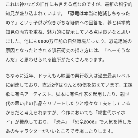
これは神7などの旧作にも言える点なのですが、最新の科学的
知見が盛り込まれています。
「恐竜は本当に絶滅しちゃった
の？」
という子供が抱きがちな疑問への回答を、夢と科学的
知見の両方を重ね、魅力的に提示している点は良いなと思い
ました。他にも6600万年前の自然環境だったり、恐竜絶滅の
原因となったとされる隕石衝突の描き方には、「へーそうな
んだ」と思わせられる箇所がたくさんあります。
ちなみに近年、ドラえもん映画の興行収入は過去最高レベル
に到達しており、直近2作はなんと50億を超えています。主題
歌に有名アーティスト、脚本に有名作家を起用したり、親世
代の思い出の作品をリブートしたりと様々な工夫をしている
からだと考えられますが、今作においても「親世代ホイホ
イ」が機能しており、『恐竜』『恐竜2006』で人気を博した
あのキャラクターがいいところで登場したりします。