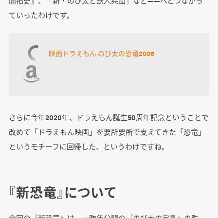
開拓史』、『新・のび太と鉄人兵団』など――へとつながっ
ていったわけです。
映画ドラえもん のび太の恐竜2006
さらに今年2020年、ドラえもん誕生50周年記念ということで
改めて「ドラえもん映画」を要所要所で支えてきた「恐竜」
というモチーフに回帰した、というわけですね。
『新恐竜』について
今回の『新恐竜』は、一昨年公開の『のび太の宝島』の監