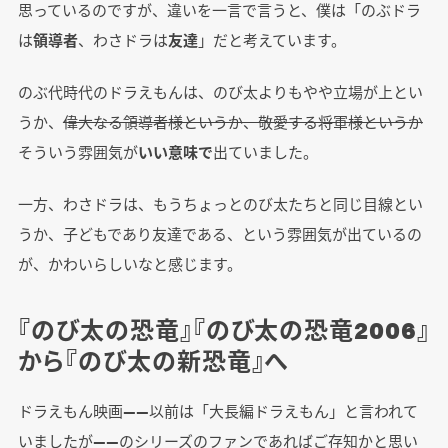
思っているのですが、違いを一言で言うと、僕は「のぶドラ
は
領導者
、わさドラは
友達
」だと考えています。
のぶ代時代のドラえもんは、のび太よりもやや立場が上とい
うか、
偉大なる領導者様というか、敬愛する将軍様というか
そういう雰囲気が
いい意味で
出ていました。
一方、わさドラは、もうちょっとのび太たちと同じ目線とい
うか、子どもであり友達である、という雰囲気が出ているの
が、かわいらしいなと感じます。
『のび太の恐竜』『のび太の恐竜2006』
から『のび太の新恐竜』へ
ドラえもん映画――以前は「大長編ドラえもん」と言われて
いましたが――のシリーズのファンであればご存知かと思い