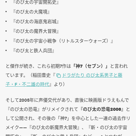
『のび太の宇宙開拓史』
『のび太の大魔境』
『のび太の海底鬼岩城』
『のび太の魔界大冒険』
『のび太の宇宙小戦争（リトルスターウォーズ）』
『のび太と鉄人兵団』
と傑作が続き、これら初期7作は
「神7（セブン）」
と言われ
ています。（稲田豊史『
ドラがたり のび太系男子と藤
子・F・不二雄の時代
』より）
そして2005年に声優交代があり、直後に映画版ドラえもんで
『のび太の恐竜』がリメイクされて
『のび太の恐竜2006』
と
して公開され、その後の「神7」を中心とした一連の過去作リ
メイク――『のび太の新魔界大冒険』、『新・のび太の宇宙