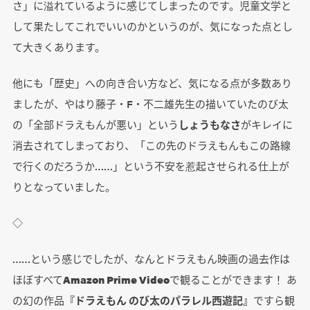
さ」に溢れているように感じてしまったのです。児童文学と
して果たしてこれでいいのかというのが、気になった点とし
て大きくあります。
他にも「歴史」への向き合い方など、気になる点が多数あり
ましたが、やはり藤子・F・不二雄先生の描いていたのび太
の「全部ドラえもんが悪い」という
しょうもなさ
がキレイに
消去されてしまっており、「この先のドラえもんもこの路線
で行くのだろうか……」という不安を惹起させられる仕上が
りとなっていました。
◇
……という感じでしたが、なんとドラえもん映画の過去作は
ほぼすべて
Amazon Prime Video
で観ることができます！ あ
の幻の作品
『ドラえもん のび太のパラレル西遊記』
ですら観