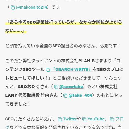
（
@makosaito214
）です。
「あらゆるSEO施策は打っているが、なかなか順位が上がら
ない……」
と頭を抱えている全国のSEO担当者のみなさん、必見です！
このたび弊社クライアントの株式会社PLAN-Bさまより
「コ
ンテンツSEOツール
「SEARCH WRITE」
をSEOのプロに
レビューしてほしい！」
とご相談いただきまして、なんとな
んと、
SEOおたくさん（
@seootaku
）
もとい
株式会社
LANY 代表取締役 竹内さん（
@take_404
）
のもとにやっ
てきました！
SEOおたくさんといえば、
Twitter
や
YouTube
、
ブロ
グ
などで有益な情報を発信されていることで有名ですね。当