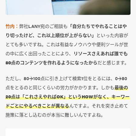
竹内：
弊社LANY宛のご相談も
「自分たちでやれることはや
り切ったけど、これ以上順位が上がらない」
といった内容が
とても多いですね。これは有益なノウハウや便利ツールが世
の中に広く出回ったことにより、
リソースさえあれば誰でも
80点のコンテンツを作れるようになったから
だと感じます。
ただし、80→100点に引き上げて検索1位をとるには、0→80
点をとるのと同じくらいの労力がかかります。しかも
最後の
20点は「これさえやればOK」というHOWがなく、キーワー
ドごとにやるべきことが異なる
んですよ。それを突き止めて
施策に落とし込むのが本当に難しいんですよね。