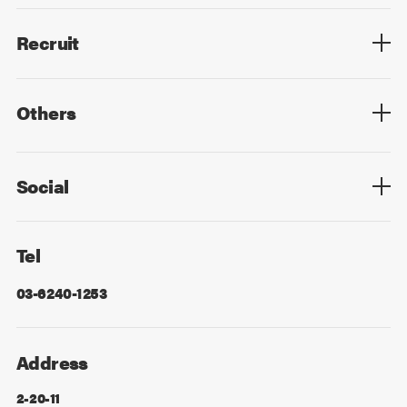
Members List
Recruit
Top
Mid Career
New Graduates
Others
Privacy Policy
Cookie Policy
Information Security
Sitemap
Advertising
Mail Magazine
Contact
Social
Facebook
X
Tel
03-6240-1253
Address
2-20-11