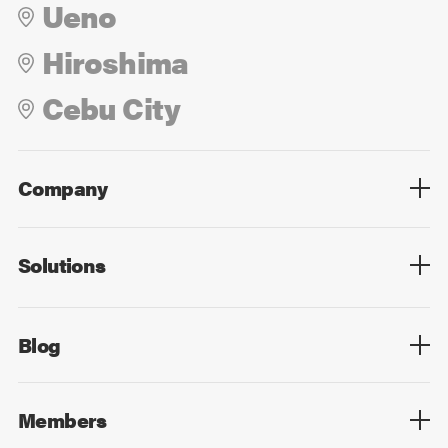
Ueno
Hiroshima
Cebu City
Company
Overview
Culture
Leadership
Solutions
Overview
Technology
Design
Digital Marketing
Strategy&Consulting
Digital Education
Blog
Blog List
Members