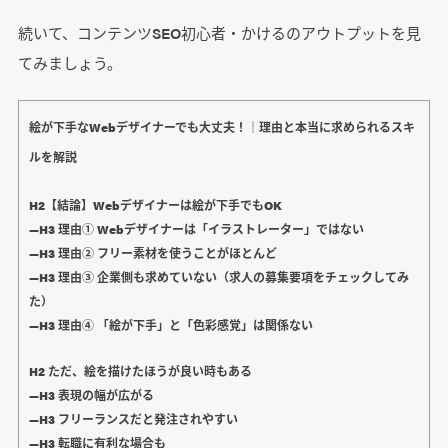
続いて、コンテンツSEO初心者・かけるのアウトプットを見
てみましょう。
絵が下手なWebデザイナーでも大丈夫！｜理由と本当に求められるスキ
ルを解説
H2【結論】Webデザイナーは絵が下手でもOK
―H3 理由① Webデザイナーは「イラストレーター」ではない
―H3 理由② フリー素材を使うことがほとんど
―H3 理由③ 企業側も求めていない（求人の募集要項をチェックしてみ
た）
―H3 理由④ 「絵が下手」と「色彩感覚」は関係ない
H2 ただ、絵を描けたほうが良い時もある
―H3 表現の幅が広がる
―H3 フリーランスだと発注されやすい
―H3 転職に有利な場合も