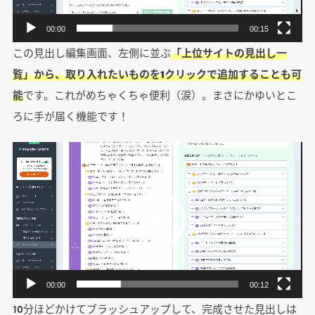
ヤ
ー
00:00
00:15
この見出し編集画面、左側に並ぶ
「上位サイトの見出し一
覧」から、取り入れたいものを1クリックで追加することも可
能
です。これがめちゃくちゃ便利（涙）。まさにかゆいとこ
ろに手が届く機能です！
動
画
プ
レ
ー
ヤ
ー
00:00
00:12
10分ほどかけてブラッシュアップして、完成させた見出しは