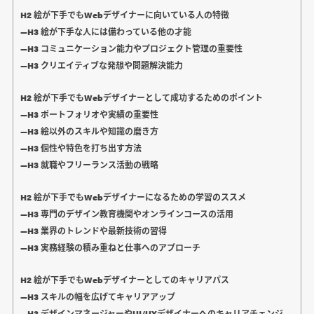
H2 絵が下手でもWebデザイナーに向いている人の特徴
―H3 絵が下手な人には備わっている他の才能
―H3 コミュニケーション能力やプロジェクト管理の重要性
―H3 クリエイティブな発想や問題解決能力
H2 絵が下手でもWebデザイナーとして成功するためのポイント
―H3 ポートフォリオや実績の重要性
―H3 絵以外のスキルや知識の磨き方
―H3 個性や特色を打ち出す方法
―H3 就職やフリーランス活動の戦略
H2 絵が下手でもWebデザイナーになるための学習のススメ
―H3 専門のデザイン教育機関やオンラインコースの活用
―H3 業界のトレンドや最新技術の習得
―H3 実務経験の積み重ねと仕事へのアプローチ
H2 絵が下手でもWebデザイナーとしてのキャリアパス
―H3 スキルの幅を広げてキャリアアップ
―H3 デザインマネージャーやUI/UXデザイナーへのキャリアチェンジ