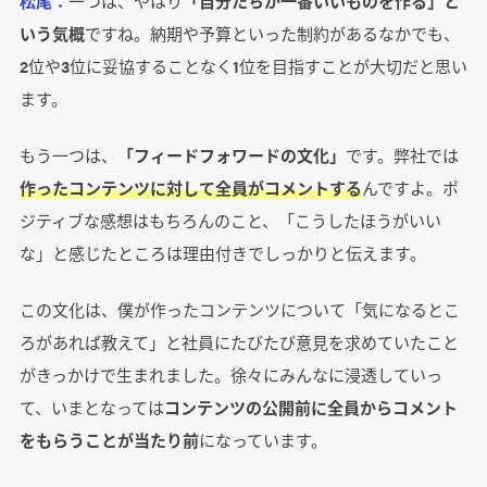
松尾：
一つは、やはり
「自分たちが一番いいものを作る」と
いう気概
ですね。納期や予算といった制約があるなかでも、
2位や3位に妥協することなく1位を目指すことが大切だと思い
ます。
もう一つは、
「フィードフォワードの文化」
です。弊社では
作ったコンテンツに対して全員がコメントする
んですよ。ポ
ジティブな感想はもちろんのこと、「こうしたほうがいい
な」と感じたところは理由付きでしっかりと伝えます。
この文化は、僕が作ったコンテンツについて「気になるとこ
ろがあれば教えて」と社員にたびたび意見を求めていたこと
がきっかけで生まれました。徐々にみんなに浸透していっ
て、いまとなっては
コンテンツの公開前に全員からコメント
をもらうことが当たり前
になっています。