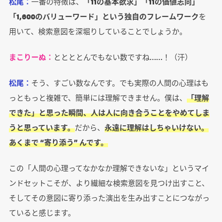
松尾：
一番の特徴は、
「11の基本欲求」「11の価値志向」
「1,600のバリューワード」という独自のフレームワーク
を
用いて、検索意図を深堀りしていることでしょうか。
まこりーぬ：
ととととんでもない数ですね……！（汗）
松尾：
そう、すごい数なんです。でも実際の人間の心理はも
っともっと複雑で、簡単には理解できません。僕は、
「理解
できた」と思った瞬間、人は人に向き合うことをやめてしま
うと思っています。
だから、
永遠に理解はしちゃいけない。
あくまで “寄り添う” んです。
この「人間の心理ってなかなか理解できないな」というマイ
ンドセットこそが、より繊細な検索意図を見つけ出すこと、
そしてその意図に寄り添った演出を生み出すことにつながっ
ていると感じます。