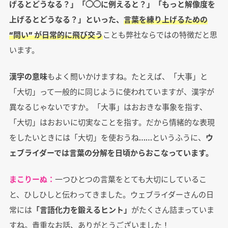
げるとどうなる？」「◯◯に例えると？」「もっと解像度を
上げるとどうなる？」といった、
言葉を練り上げるための
“問い” が日常的に飛び交う
ことも弊社ならではの特徴だと思
います。
漢字の意味
もよく問いかけますね。たとえば、「大事」と
「大切」って一般的に同じように使われていますが、漢字が
異なるじゃないですか。「大事」はおおきな事象を指す、
「大切」はおおいに切実なことを指す。だから情緒的な表現
をしたいときには「大切」を使おうね……というふうに、
ウ
ェブライダーでは言葉の分解を日頃からおこなっています。
まこりーぬ：
一つひとつの言葉をとても大切にしているこ
と、ひしひしと伝わってきました。ウェブライダーさんの日
常には
「言語化力を鍛えるヒント」
がたくさん詰まっていま
すね。貴重なお話、ありがとうございました！