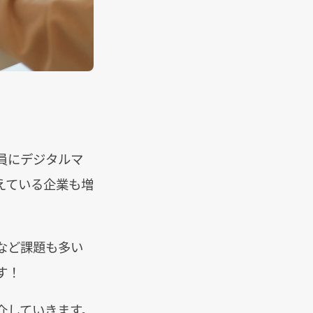
員にデジタルマ
えている企業も増
など課題も多い
す！
介していきます。