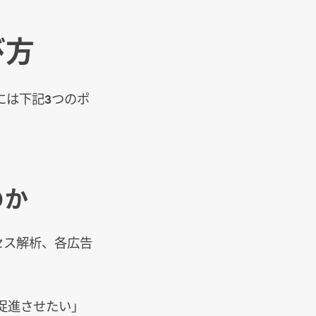
び方
には下記3つのポ
のか
セス解析、各広告
促進させたい」