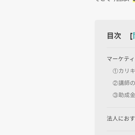
目次 [
マーケテ
①カリ
②講師
③助成
法人にお