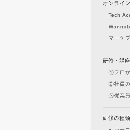
オンライン
Tech A
Wannab
マーケ
研修・講
①プロ
②社員
③従業
研修の種
e-ラー