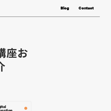
Blog
Contact
講座お
介
ital
ucation