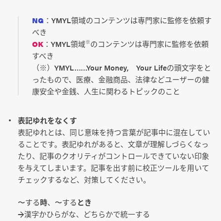
NG
：YMYL領域のコンテンツは専門家に監修を依頼す
べき
OK
：YMYL領域
のコンテンツは専門家に監修を依頼
※
すべき
（※）YMYL……Your Money, Your Lifeの頭文字をと
ったもので、医療、金融商品、法律などユーザーの健
康安全や金銭、人生に関わるトピックのこと
表記ゆれをなくす
表記ゆれとは、同じ意味を持つ言葉が記事中に混在してい
ることです。表記ゆれがあると、文章が理解しづらくなっ
たり、記事のクオリティがコントロールできていない印象
を与えてしまいます。記事を出す前に校正ツールを用いて
チェックするなど、対策してください。
〜する
時
、〜する
とき
→漢字かひらがな、どちらかで統一する