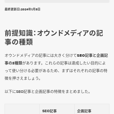
オウンドメディアの記事制作は内製、外注どち
最終更新日:
2024年1月5日
らがいい？
オウンドメディアに必要な記事数の目安は？
前提知識：オウンドメディアの記
SEO記事の文字数は多い方がいい？
事の種類
オウンドメディアの記事制作はSEO記事・企画
オウンドメディアの記事には大きく分けて
SEO記事と企画記
記事の両輪で回す
事の2種類
があります。これらの記事は達成したい目的によ
って使い分ける必要があるため、まずはそれぞれの記事の特
徴を押さえましょう。
以下にSEO記事と企画記事の特徴をまとめました。
SEO記事
企画記事