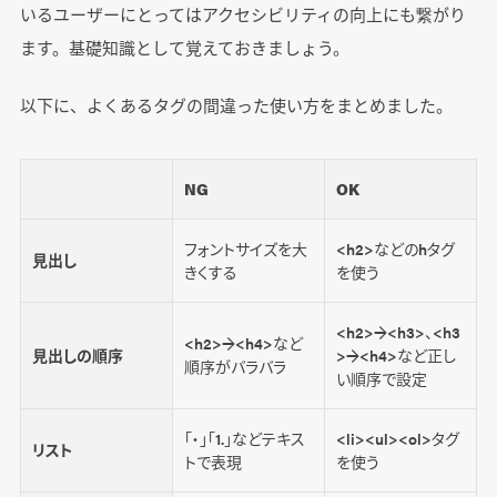
いるユーザーにとってはアクセシビリティの向上にも繋がり
ます。基礎知識として覚えておきましょう。
以下に、よくあるタグの間違った使い方をまとめました。
NG
OK
フォントサイズを大
<h2>などのhタグ
見出し
きくする
を使う
<h2>→<h3>、<h3
<h2>→<h4>など
見出しの順序
>→<h4>など正し
順序がバラバラ
い順序で設定
「・」「1.」などテキス
<li><ul><ol>タグ
リスト
トで表現
を使う