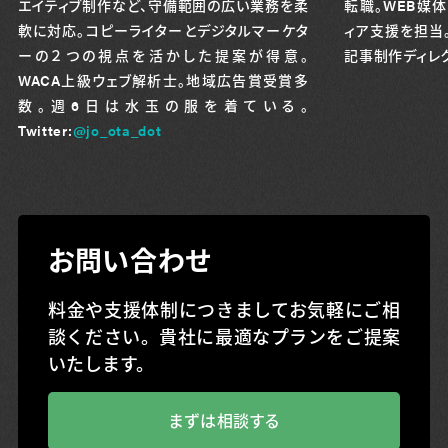
エイティブ制作など、守備範囲の広い業務を柔
転職。WEB媒
軟に対応。コピーライターとデジタルマーケタ
ィア支援を担当。
ーの２つの視点を活かした提案が得意。
記事制作ディレ
WACA上級ウェブ解析士。地域広告賞受賞多
数。週6日は水玉の服を着ている。
Twitter:
@jo_ota_dot
お問い合わせ
料金や支援体制につきましてお気軽にご相
談ください。貴社に最適なプランをご提案
いたします。
まずは相談する