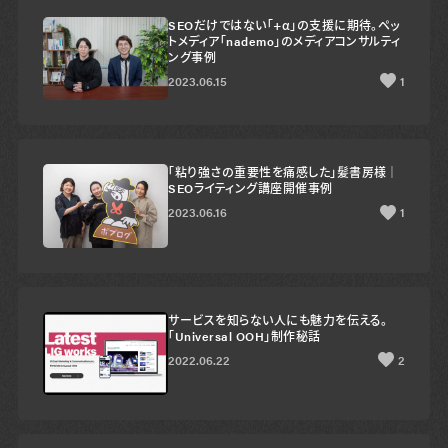
SEOだけではない「+α」の支援に期待。ペッ
トメディア「nademo」のメディアコンサルティ
ング事例
2023.06.15
1
「粘り強さの重要性を痛感した」髪書房様｜
SEOライティング講座開催事例
2023.06.16
1
サービスを知らない人にも魅力を伝える。
「Universal OOH」制作秘話
2022.06.22
2