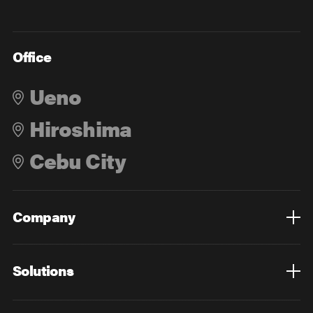
Office
Ueno
Hiroshima
Cebu City
Company
Overview
Culture
Leadership
Solutions
Overview
Technology
Design
Digital Marketing
Strategy&Consulting
Digital Education