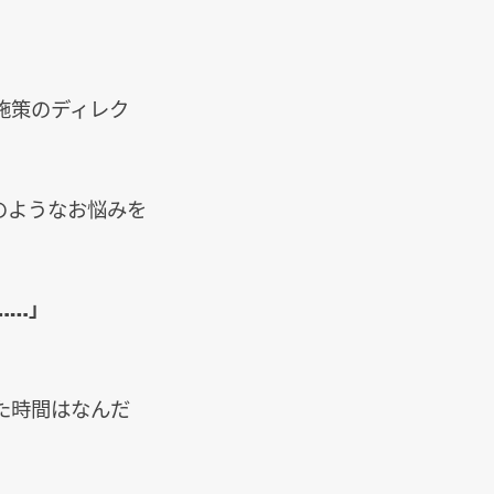
施策のディレク
のようなお悩みを
……」
た時間はなんだ