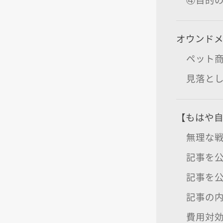
オウンド
ペット
見落と
【もはや
無理な
記事を
記事を
記事の
費用対