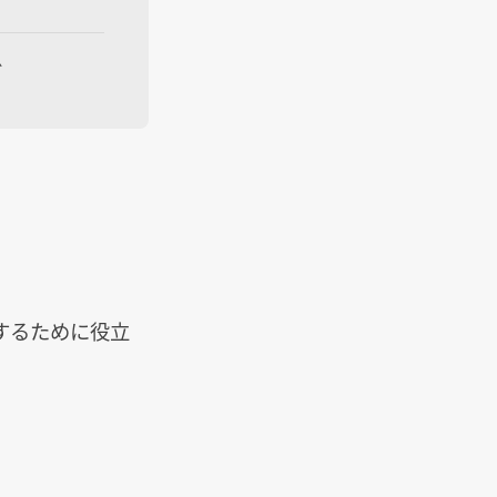
グ
？
するために役立