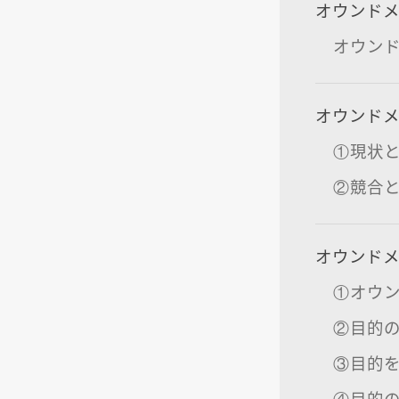
オウンド
オウン
オウンド
①現状
②競合
オウンドメ
①オウ
②目的
③目的
④目的