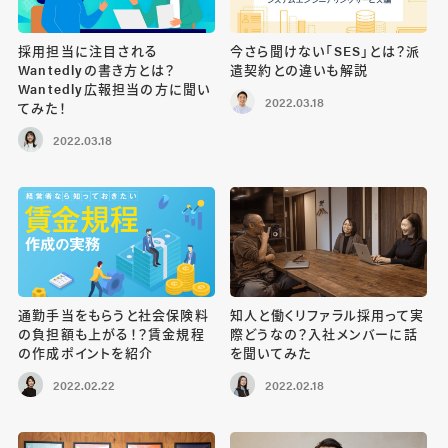
採用担当に注目される
今さら聞けない「SES」とは？派
Wantedlyの書き方とは？
遣契約との違いも解説
Wantedly広報担当の方に聞い
2022.03.18
てみた！
2022.03.18
通勤手当をもらうと社会保険料
知人と働くリファラル採用って実
の負担額も上がる！？賃金規程
際どうなの？入社メンバーに話
の作成ポイントを紹介
を聞いてみた
2022.02.22
2022.02.18