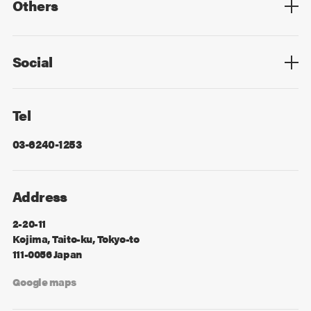
Others
Privacy Policy
Cookie Policy
Information Security
Sitemap
Advertising
Mail Magazine
Contact
Social
Facebook
X
Tel
03-6240-1253
Address
2-20-11
Kojima, Taito-ku, Tokyo-to
111-0056 Japan
Google maps