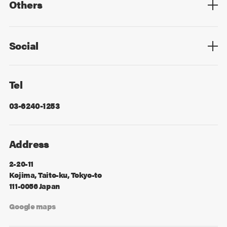
Others
Privacy Policy
Cookie Policy
Information Security
Sitemap
Advertising
Mail Magazine
Contact
Social
Facebook
X
Tel
03-6240-1253
Address
2-20-11
Kojima, Taito-ku, Tokyo-to
111-0056 Japan
Google maps