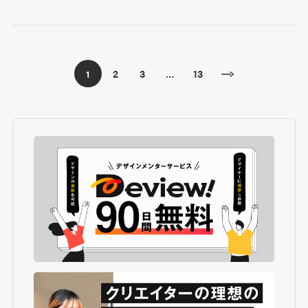
2
3
13
1
…