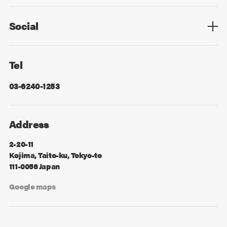
Privacy Policy
Cookie Policy
Information Security
Sitemap
Advertising
Mail Magazine
Contact
Social
Facebook
X
Tel
03-6240-1253
Address
2-20-11
Kojima, Taito-ku, Tokyo-to
111-0056 Japan
Google maps