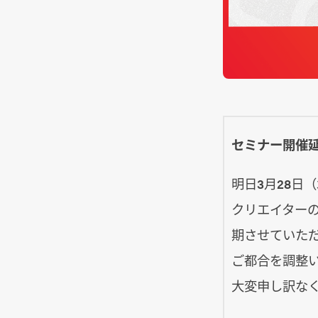
セミナー開催延期
明日3月28日
クリエイター
期させていた
ご都合を調整
大変申し訳な