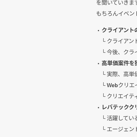
を聞いていきま
もちろんイベン
クライアント
└ クライア
└ 今後、ク
高単価案件を
└ 実際、高
└ Webクリ
└ クリエイ
レバテックク
└ 活躍して
└ エージェ