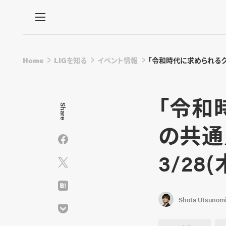
Home
LIGを知る
イベント情報
「令和時代に求められるク
「令和
Share
の共通
3/28
Shota Utsunom