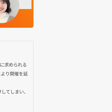
代に求められる
により開催を延
けしてしまい、