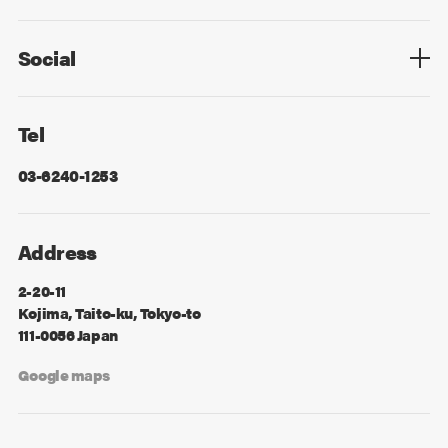
Privacy Policy
Cookie Policy
Information Security
Sitemap
Advertising
Mail Magazine
Contact
Social
Facebook
X
Tel
03-6240-1253
Address
2-20-11
Kojima, Taito-ku, Tokyo-to
111-0056 Japan
Google maps