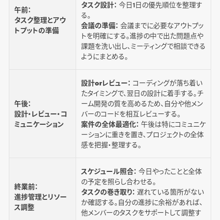
タスク設計：
今日1日の優先順位を整理す
午前：
る。
タスク整理とアウ
会議の準備：
会議までに必要なアウトプッ
トプットの準備
トを明確にする。進捗の中で出た問題点や
課題を洗い出し、ミーティングで相談できる
ようにまとめる。
設計orレビュー：
コーディングが落ち着い
たタイミングで、翌日の設計に着手する。チ
午後：
ーム開発の質を高めるため、自分や他メン
設計・レビュー・コ
バーのコードを相互レビューする。
ミュニケーション
案件の全体最適化：
午後は特にコミュニケ
ーションに重きを置き、プロジェクトの全体
感を把握・整理する。
スケジュール照合：
今日やったことと全体
の予定を照らし合わせる。
終業前：
タスクの巻き取り：
遅れている箇所がない
進捗管理とリソー
か確認する。自分の進捗に余裕があれば、
ス調整
他メンバーのタスクをサポートして調整す