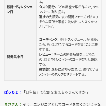
る。
設計・ディレクショ
タスク配分：
「どの機能を誰が作るか」をメ
ン日
ンバーに割り振る。
進捗の先読み：
後の開発フェーズで詰まり
そうな箇所を事前に洗い出し、リスクをつ
ぶしておく。
コーディング：
設計・スケジュールが固まっ
たら、あとはひたすらコードを書くことに集
中する。
レビュー：
チームの開発品質を上げるた
開発集中日
め、自分や他メンバーのコードを相互確認
する。
微調整：
進捗に余裕があれば、遅れている
メンバーのタスクをサポートする。
ぱっちょ：
「日単位」で役割を変えちゃうんですか？
まささん：
そう。エンジニアとしてコードを書くだけじゃな