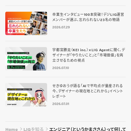
卒業生インタビュー100本突破！デジLIG運営
メンバーが選ぶ、忘れられない23名の物語
2026.07.29
宇都宮勝晃（KEI inc.）×LIG Agentに聞く、デ
ザイナーが「やりたいこと」と「市場価値」を両
立させるための視点
2026.07.10
せきゆおうが語る「AIで平均点が量産される
今、デザイナーの現在地とこれから」イベント
レポート
2026.07.01
Home
LIGを知る
エンジニア（というかまささん）って何して