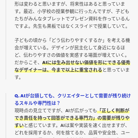
形は変わると思いますが、将来性はあると思っていま
す。最近、小学校の授業参観に行ったんですが、子ども
たちがみんなタブレットでプレゼン資料を作っているん
ですよ。先生も黒板ではなくスライドで授業していて。
子どもの頃から「どう伝わりやすくするか」を考える機
会が増えている。デザインが民主化して身近になるほ
ど、伝わりやすさの価値を実感する場面が増えていく。
だからこそ、
AIには生み出せない価値を形にできる優秀
なデザイナーは、今まで以上に重宝される
と思っていま
す。
Q. AIが台頭しても、クリエイターとして需要が残り続け
るスキルや専門性は？
現時点の見立てですが、AIが広がっても
「正しく判断が
でき責任を持って回答ができる専門力」の需要が残りや
すい
と感じています。AIは案や実装を速く出せますが、
どれを採用するか、何を捨てるか、品質や安全性、ユー