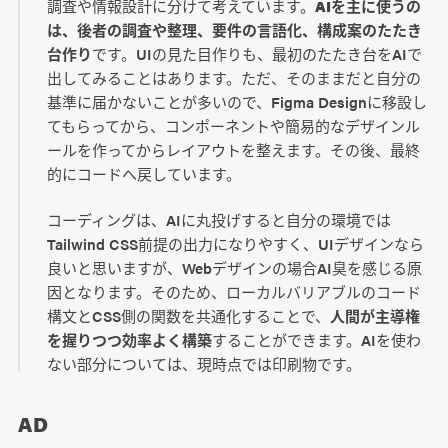
調査や情報設計に分けて考えています。
AIを主に使うの
は、後者の調査や整理、要件の言語化、構成案のたたき
台作り
です。UIの見た目作りも、最初のたたき台をAIで
出してみることはあります。ただ、そのままだと自分の
基準に届かないことが多いので、Figma Designに移設し
てもらってから、コンポーネントや簡易的なデザインル
ールを作ってからレイアウトを整えます。その後、最終
的にコードへ戻しています。
コーディングは、AIに丸投げすると自分の環境では
Tailwind CSS前提の出力になりやすく、UIデザインなら
良いと思いますが、Webデザインの場合AI臭を感じる原
因となります。そのため、ローカルバリアブルのコード
構文とCSS側の関数を共通化することで、
人間が主導権
を握りつつ効率よく構築
することができます。AIを使わ
ない部分については、現時点では印刷物です。
AD