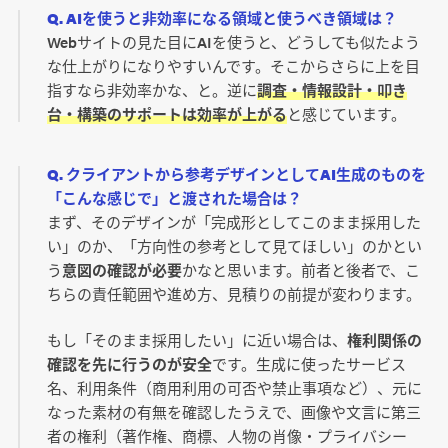
Q. AIを使うと非効率になる領域と使うべき領域は？
Webサイトの見た目にAIを使うと、どうしても似たよう
な仕上がりになりやすいんです。そこからさらに上を目
指すなら非効率かな、と。逆に
調査・情報設計・叩き
台・構築のサポートは効率が上がる
と感じています。
Q. クライアントから参考デザインとしてAI生成のものを
「こんな感じで」と渡された場合は？
まず、そのデザインが「完成形としてこのまま採用した
い」のか、「方向性の参考として見てほしい」のかとい
う
意図の確認が必要
かなと思います。前者と後者で、こ
ちらの責任範囲や進め方、見積りの前提が変わります。
もし「そのまま採用したい」に近い場合は、
権利関係の
確認を先に行うのが安全
です。生成に使ったサービス
名、利用条件（商用利用の可否や禁止事項など）、元に
なった素材の有無を確認したうえで、画像や文言に第三
者の権利（著作権、商標、人物の肖像・プライバシー