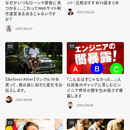
なぜかいつもローンチ直後に見
ット・比較おすすめ13選まとめ
つかる」…これってWebサイト制
2021.09.24
作運営あるあるじゃないです
か？
2021.09.27
【Before/After】ランクル70を
「こんなはずじゃなかった…」入
買って、僕の身に起きた変化をお
社前後のギャップに苦しむエン
伝えします。
ジニア界隈の闇を包み隠さず暴
露します
2021.09.19
2021.09.16