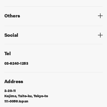
Top
Mid Career
New Graduates
Others
Privacy Policy
Cookie Policy
Information Security
Sitemap
Advertising
Mail Magazine
Contact
Social
Facebook
X
Tel
03-6240-1253
Address
2-20-11
Kojima, Taito-ku, Tokyo-to
111-0056 Japan