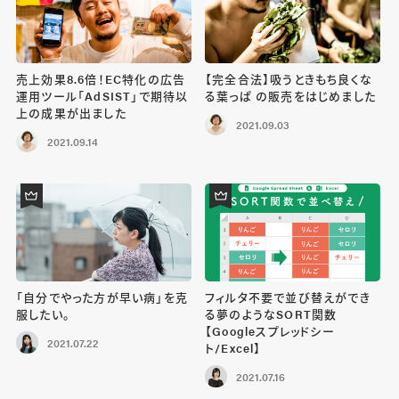
売上効果8.6倍！EC特化の広告
【完全合法】吸うときもち良くな
運用ツール「AdSIST」で期待以
る葉っぱ の販売をはじめました
上の成果が出ました
2021.09.03
2021.09.14
「自分でやった方が早い病」を克
フィルタ不要で並び替えができ
服したい。
る夢のようなSORT関数
【Googleスプレッドシー
2021.07.22
ト/Excel】
2021.07.16