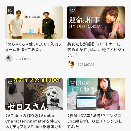
「めちゃくちゃ使いにくい」入力フ
美女たちが語る「パートナーに
ォームを作ってみた。
求める条件」は……軽さとビジュ
アル？
2021.07.08
2021.07.02
【VTuberの作り方】Adobe
【検証】CV率2.5倍！？エンジニ
Character Animatorを使って
アに頼らずEFOにチャレンジし
ネガティブ系VTuberを爆誕させ
てみた