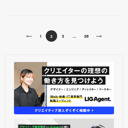
1
3
36
2
…