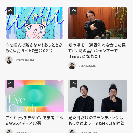
心を掴んで離さない！あっととき
髪の毛を一週間洗わなかった果
めく採用サイト7選【2024】
てに、噂の黒いシャンプーで
Happyになれた！
2023.04.04
2023.03.07
アイキャッチデザインで参考にな
見た目だけのブランディングは
るWebメディア37選
もうやめよう｜B＆H×LIG対談
2022.11.16
2022.06.22