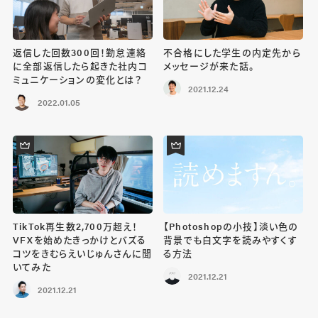
返信した回数300回！勤怠連絡
不合格にした学生の内定先から
に全部返信したら起きた社内コ
メッセージが来た話。
ミュニケーションの変化とは？
2021.12.24
2022.01.05
TikTok再生数2,700万超え！
【Photoshopの小技】淡い色の
VFXを始めたきっかけとバズる
背景でも白文字を読みやすくす
コツをきむらえいじゅんさんに聞
る方法
いてみた
2021.12.21
2021.12.21