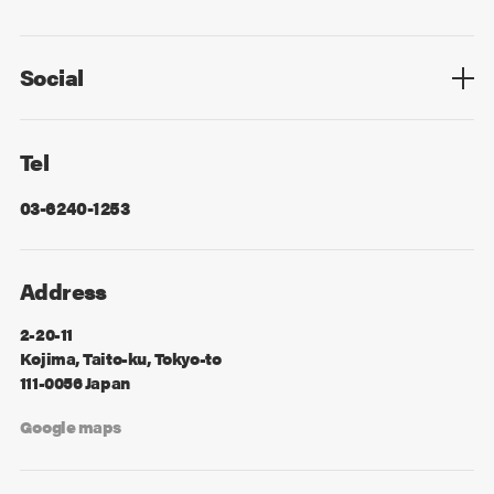
Privacy Policy
Cookie Policy
Information Security
Sitemap
Advertising
Mail Magazine
Contact
Social
Facebook
X
Tel
03-6240-1253
Address
2-20-11
Kojima, Taito-ku, Tokyo-to
111-0056 Japan
Google maps