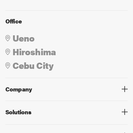
Office
Ueno
Hiroshima
Cebu City
Company
Overview
Culture
Leadership
Solutions
Overview
Technology
Design
Digital Marketing
Strategy&Consulting
Digital Education