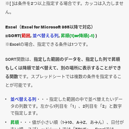
※[ ]は条件を2つ以上指定する場合です。カッコは入力しませ
ん。
Excel（Excel for Microsoft 365以降で対応）
=SORT(
範囲
,
並べ替える列
,
昇順(1)or降順(-1)
)
※Excelの場合、指定できる条件は1つです。
SORT関数は、
指定した範囲のデータを、指定した列で昇順
もしくは降順で並べ替えて、別の場所に表示することができ
る関数
です。スプレッドシートでは複数の条件を指定するこ
とが可能です。
並べ替える列
・・・指定した範囲の中で並べ替えたいデー
タの列数です。左から1列目を「1」、2列目を「2」と数字
で指定します。
昇順
・・・値が小さい順（1→10、A→Z、あ→ん）、日付が
古い順。スプレッドシートでは「TRUE」、Excelでは