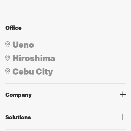
Office
Ueno
Hiroshima
Cebu City
Company
Overview
Culture
Leadership
Solutions
Overview
Technology
Design
Digital Marketing
Strategy&Consulting
Digital Education