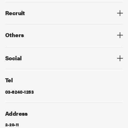
Members List
Recruit
Top
Mid Career
New Graduates
Others
Privacy Policy
Cookie Policy
Information Security
Sitemap
Advertising
Mail Magazine
Contact
Social
Facebook
X
Tel
03-6240-1253
Address
2-20-11