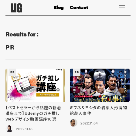
Blog
Contact
Results for :
PR
PR
PR
【ベストセラーから話題の新着
ミフネ＆ヨシダの岩槻人形博物
講座まで】Udemyのガチ推し
館殺人事件
Webデザイン動画講座10選
2022.11.04
2022.11.18