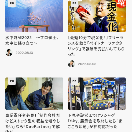
PR
PR
水中麻雀2022 〜プロ雀士、
【最短10分で現金化！】フリーラ
水中に降り立つ〜
ンスを救う「ペイトナーファクタ
リング」で報酬を先払いしてもら
2022.08.13
った
2022.08.08
PR
PR
事業責任者必見！「制作会社だ
下見や設営まで!?ソシャゲ
けどストック型の収益を増やし
「Sky」展示会を取材したら「ま
たい」なら『DeePartner』で解
ごころ印刷」が神対応だった
決だ