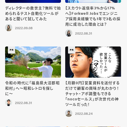
ディレクターの救世主？無料で始
【スカウト返信率3%から17%
められるテスト自動化ツールが
へ】Forkwell Jobsでエンジニ
あると聞いて試してみた
ア採用未経験でも1年で3名の採
用に成功した理由とは？
2022.09.08
2022.08.31
PR
PR
令和の時代に「福島県大沼郡昭
【月額0円】営業資料を送付する
和村」へ〜昭和レトロを探し
だけで顧客の興味が丸わかり！
に〜
チャット・アポ調整もできる
「nocoセールス」が次世代の神
2022.08.31
ツールだった！
2022.08.24