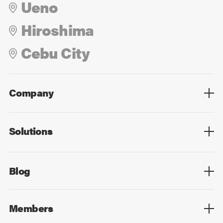
Ueno
Hiroshima
Cebu City
Company
Overview
Culture
Leadership
Solutions
Overview
Technology
Design
Digital Marketing
Strategy&Consulting
Digital Education
Blog
Blog List
Members