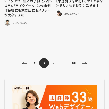
テイクアウト注文の予約・決済シ
【幸運引き寄せ術】マヤイで夢を
ステム「テイクイーツ」はWeb制
叶える方法を特別に教えます
作会社にも飲食店にもメリット
2022.07.07
が大きすぎた
2022.07.22
2
4
58
3
…