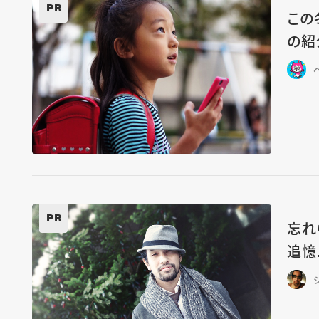
PR
この
の紹
PR
忘れ
追憶