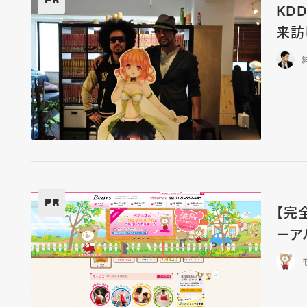
KD
来訪
PR
【完
ーア