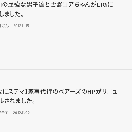
DIの屈強な男子達と雲野コアちゃんがLIGに
しました。
紳さん
2012.11.15
全にステマ】家事代行のベアーズのHPがリニュ
ルされました。
モモエ
2012.11.02