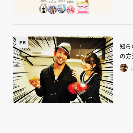
PR
知ら
の方