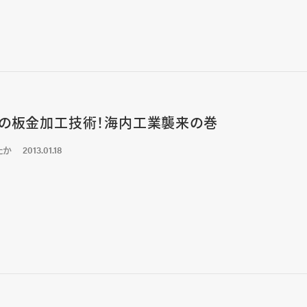
の板金加工技術！海内工業襲来の巻
たか
2013.01.18