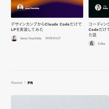
デザインカンプからClaude Codeだけで
コーディング
LPを実装してみた
Codeだ
た話
2026.03.27
Sena Tsuchida
Erika
Home
PR