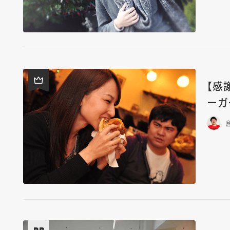
【感
ーガ
PR