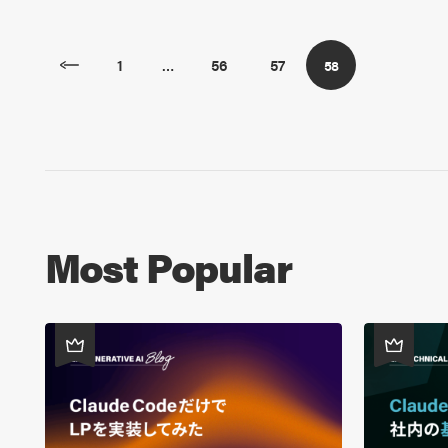
1
56
57
…
58
Most Popular