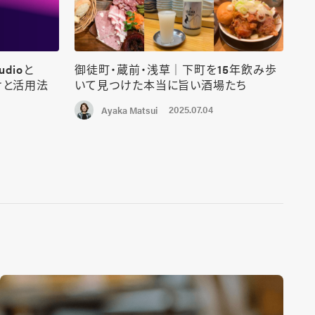
udioと
御徒町・蔵前・浅草｜下町を15年飲み歩
けと活用法
いて見つけた本当に旨い酒場たち
2025.07.04
Ayaka Matsui