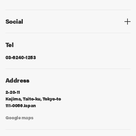
Privacy Policy
Cookie Policy
Information Security
Sitemap
Advertising
Mail Magazine
Contact
Social
Facebook
X
Tel
03-6240-1253
Address
2-20-11
Kojima, Taito-ku, Tokyo-to
111-0056 Japan
Google maps