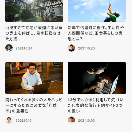
山奥すぎて立地が最強に悪い宿
新卒で信濃町に移住。生活費や
の売上を伸ばし、黒字転換させ
人間関係など、田舎暮らしの実
た方法
態とは？
2021.10.24
2021.10.23
関わってくれる多くの人をハッピ
【3分でわかる】利用して気づい
ーにするために必要な「利益
た代表的な旅行予約サイト3つ
率」の重要性
の違い
2021.10.10
2021.10.03