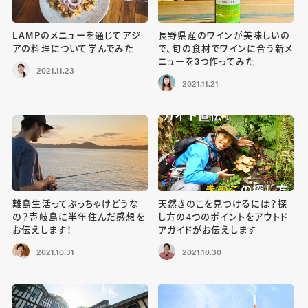
LAMPのメニューを通じてアジ
長野県産のワインが美味しいの
アの料理について学んでみた
で、旬の食材でワインに合う新メ
ニューを3つ作ってみた
2021.11.23
2021.11.21
離島生活ってぶっちゃけどうな
天然きのこを見つけるには？探
の？壱岐島に半年住んだ感想を
し方の4つのポイントをアウトド
お伝えします！
アガイドがお伝えします
2021.10.31
2021.10.30