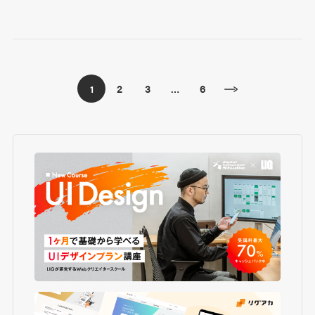
2
3
6
1
…