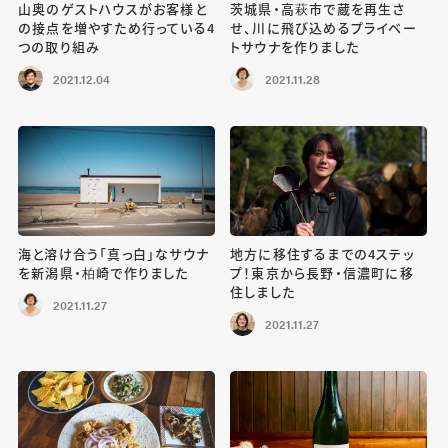
山奥のゲストハウスがお客様と
茨城県・高萩市で蔵を再生さ
の接点を増やすため行っている4
せ、川に飛び込めるプライベー
つの取り組み
トサウナを作りました
2021.12.04
2021.11.28
海と溶け合う「真っ白」なサウナ
地方に移住するまでの4ステッ
を新潟県・柏崎で作りました
プ！東京から長野・信濃町に移
住しました
2021.11.27
2021.11.27